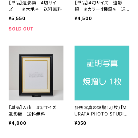
【単品】遺影額 4切サイ
【単品】4切サイズ 遺影
ズ ✳︎木地✳︎ 送料無料
額 ✳︎カラー4種類✳︎ 送
料無料
¥5,550
¥4,500
SOLD OUT
【単品】入山 4切サイズ
証明写真の焼増し(1枚)【M
遺影額 送料無料
URATA PHOTO STUDIO
で撮影】
¥4,800
¥350